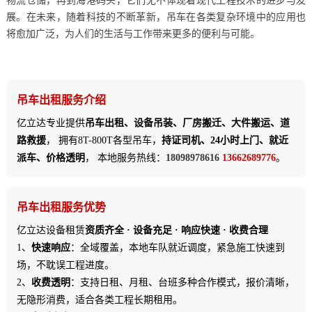
物流仓储，再到海港码头，它们无不体现着现代工程技术的进步与发
展。在未来，随着科技的不断革新，吊车在各类复杂环境中的应用也
将愈加广泛，为人们的生活与工作带来更多的便利与可能。
吊车出租服务介绍
亿立达专业提供
吊车出租、设备吊装、厂房搬迁、大件搬运、道
路救援
， 拥有8T-800T各型吊车，
持证司机、24小时上门、就近
派车、价格透明
， 本地服务热线：
18098978616
13662689776
。
吊车出租服务优势
亿立达设备租赁
资质齐全 · 设备充足 · 响应快速 · 收费合理
1、
快速响应
：全域覆盖，本地车队就近调度，紧急施工快速到
场，不耽误工程进度。
2、
收费透明
：支持日租、月租、台班多种合作模式，报价清晰，
无隐形消费，适合各类工程长期租用。