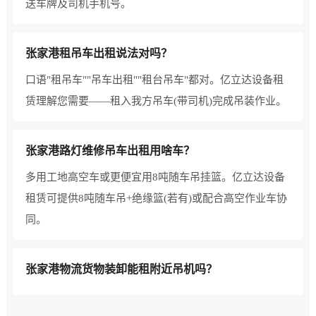
送车牌及司机手机号。
张家港租吊车出租说法对吗？
口语"租吊车""吊车出租""租台吊车"都对。亿立达设备租
赁理解您需要——租入我方吊车(带司机)完成吊装作业。
张家港路灯维修吊车出租用啥车？
多用工地高空车或更便宜用8吨随车吊挂篮。亿立达设备
租赁可提供8吨随车吊+绝缘篮(若有)或配合高空作业车协
同。
张家港物流货物装卸能租附近吊机吗？