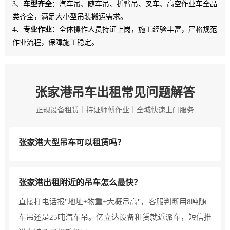
3、
车型齐全
：汽车吊、随车吊、折臂吊、叉车、高空作业车全品
类齐全，满足大小型吊装搬运需求。
4、
专业作业
：全体操作人员持证上岗，施工经验丰富，严格规范
作业流程，保障施工稳定。
张家港吊车出租常见问题解答
正规设备租赁｜持证师傅作业｜全城快速上门服务
张家港大型吊车可以租赁吗？
张家港出租附近的吊车怎么最快？
直接打电话报"地址+物重+大概吊高"，客服判断用8吨随
车吊还是25吨汽车吊。亿立达设备租赁就近派车，短信推