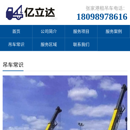
张家港租吊车电话：
18098978616
首页
公司简介
服务项目
服务案例
吊车常识
服务区域
联系我们
吊车常识