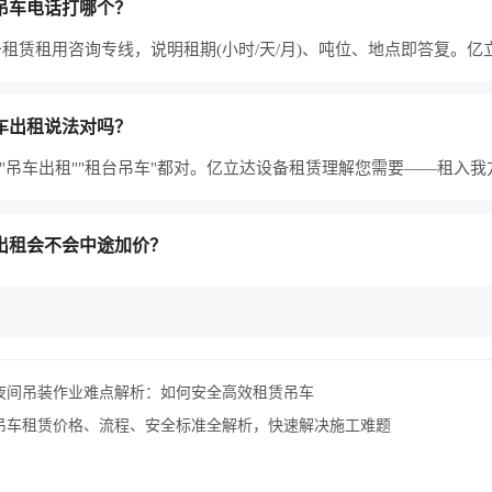
吊车电话打哪个？
租赁租用咨询专线，说明租期(小时/天/月)、吨位、地点即答复。
车出租说法对吗？
""吊车出租""租台吊车"都对。亿立达设备租赁理解您需要——租入我
出租会不会中途加价？
夜间吊装作业难点解析：如何安全高效租赁吊车
吊车租赁价格、流程、安全标准全解析，快速解决施工难题