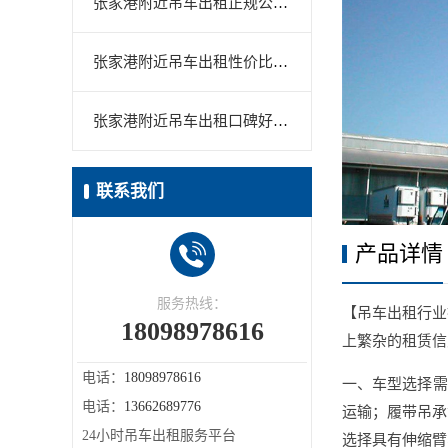
张家港附近吊车出租正规公司怎么筛？资质核验清单+2026防黑车避坑指南
张家港附近吊车出租性价比高怎么选？别只看台班价，先算清"5项真实单
张家港附近吊车出租口碑好的怎么挑？转介绍信号、评价读法与2026比价清单
联系我们
产品详情
服务热线：
【吊车出租行业
18098978616
上繁杂的租赁信
电话：
18098978616
一、车型选择需
电话：
13662689776
运输；履带吊承
24小时吊车出租服务平台
选择具有伸缩臂