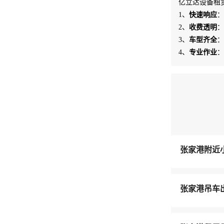
亿立达设备租
1、
快速响应
：
2、
收费透明
：
3、
车型齐全
：
4、
专业作业
：
张家港附近
张家港吊车