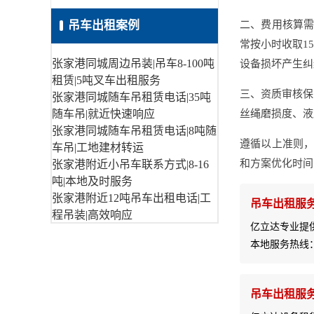
吊车出租案例
二、费用核算需关
常按小时收取1
张家港同城周边吊装|吊车8-100吨
设备损坏产生纠
租赁|5吨叉车出租服务
三、资质审核保
张家港同城随车吊租赁电话|35吨
随车吊|就近快速响应
丝绳磨损度、液
张家港同城随车吊租赁电话|8吨随
遵循以上准则，
车吊|工地建材转运
和方案优化时间
张家港附近小吊车联系方式|8-16
吨|本地及时服务
张家港附近12吨吊车出租电话|工
吊车出租服
程吊装|高效响应
亿立达专业提
本地服务热线
吊车出租服