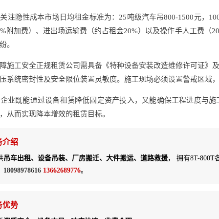
注隐性成本市场日均租金标准为：25吨级汽车吊800-1500元，10
5%附加费）、进出场运输费（约占租金20%）以及操作手人工费（200
纷。
障施工安全正规租赁公司需具备《特种设备安装改造维修许可证》
压系统密封性及安全限位装置灵敏度。施工现场必须设置警戒区域
企业既能通过设备租赁降低固定资产投入，又能确保工程进度与施
，从而实现降本增效的租赁目标。
务介绍
供
吊车出租、设备吊装、厂房搬迁、大件搬运、道路救援
， 拥有8T-800
：
18098978616
13662689776
。
务优势